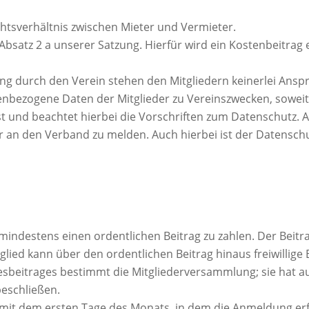
chtsverhältnis zwischen Mieter und Vermieter.
 5 Absatz 2 a unserer Satzung. Hierfür wird ein Kostenbeitr
 durch den Verein stehen den Mitgliedern keinerlei Anspr
enbezogene Daten der Mitglieder zu Vereinszwecken, sowei
st und beachtet hierbei die Vorschriften zum Datenschutz.
der an den Verband zu melden. Auch hierbei ist der Datenschu
d mindestens einen ordentlichen Beitrag zu zahlen. Der Beitr
tglied kann über den ordentlichen Beitrag hinaus freiwillige
esbeitrages bestimmt die Mitgliederversammlung; sie hat auc
eschließen.
t mit dem ersten Tage des Monats, in dem die Anmeldung erf